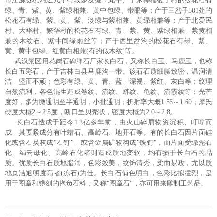
市江源县境内近几年有较多发掘：此中产于东棒棰砬子村的松花石有
绿、青、紫、黄、紫绿相兼、黄中包绿、带眼等；产于三岔子501处的
松花石有绿、紫、黄、紫、淡绿与紫相兼、黄绿相兼等；产于北爱民
村、大华村、繁华村的松花石有绿、青、紫、黄、紫绿相兼、紫黄相
兼的木纹石、紫中间绿雨丝等；产于西里岔沟的松花石有绿、紫、
黄、黄中包绿、红黄白相兼(有的似木纹)等。
武汉景区用花岗石碑牌石厂家长白石，又称长白玉、马鹿玉，也称
长白五彩石，产于吉林白县马鹿沟一带。该石石质细腻致密，温润清
洁，坚而不顽；色彩有绿、黄、青、蓝、深褐、紫红、灰白等；纹理
自然流利，各色混生造成卷纹、流纹、蟒纹、龟纹、流霞纹等；光芒
度好，多为微通明至半通明，小批通明；折射率大概1.56～1.60；摩氏
硬度大概2～2.5度，断口呈贝壳状，密度大概为2.0～2.8。
长白石造成于距今1.3亿多年前，由火山碎屑物资沉积、叮咛而
成，其要紧成分有叶蜡石、高岭石、地开石等。有的长白石因片面硅
化或含石英构成"石钉"，或含金属矿物构成"铁钉"，而片面受绿泥石
化、绢云母化、高岭石化者则造成质地变软，均有损于长白石的品
质。优质长白石质地脂润，色彩姣美，纹饰清秀，柔而易攻，尤以质
地贞洁通明度高者(冻石)为佳。长白石俏色明白，色彩比拟猛烈，是
用于图章和镌刻的抱负石料，又称"图章石"，亦可用来雕制工艺品。