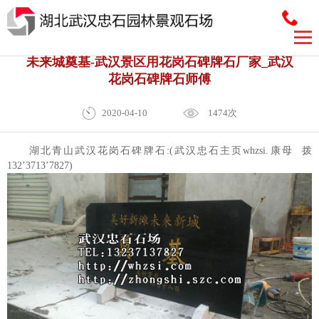
027-
8446
未来城奠基-武汉景区用花岗石碑牌石厂家_武汉
花岗石碑牌石师傅
2020-04-10
1474次
湖北青山武汉花岗石碑牌石:(武汉忠石主页whzsi.康母 拨
132’3713’7827)