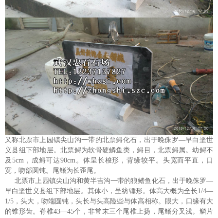
又称北票市上园镇尖山沟一带的北票鲟化石，出于晚侏罗—早白垩世
义县组下部地层。北票鲟为软骨硬鳞鱼类，鲟目，北票鲟属。幼鲟不
及5cm，成鲟可达90cm。体呈长梭形，背缘较平。头宽而平直，口
宽，吻部圆钝。尾鳍为长歪尾。
北票市上园镇尖山沟和黄半吉沟一带的狼鳍鱼化石，出于晚侏罗—
早白垩世义县组下部地层。其体小，呈纺锤形。体高大概为全长1/4—
1/5，头大，吻端圆钝，头长与头高险些与体高相称。眼大，口缘有大
的锥形齿。脊椎43—45个，非常末三个尾椎上扬，尾鳍分叉浅。鳞片