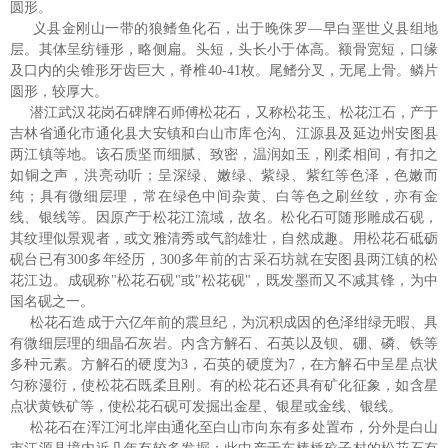
圆形。
义县金刚山一带的狼鳍鱼化石，出于晚侏罗—早白垩世义县组地
层。其体呈纺锤形，略侧扁。头短，头长小于体高。额骨宽短，口缘
及口内的尖锥形牙齿巨大，脊椎40-41枚。尾鳍分叉，无尾上骨。鳞片
圆形，较厚大。
潜江武汉花岗石碑牌石师傅松花石，又称松花玉、松花江石，产于
吉林省通化市通化县大安镇和白山市库仓沟、江源县及延边州安图县
两江镇等地。该石质坚而细腻、致密，温润如玉，刚柔相间，有扣之
如铜之声，洪亮动听；呈深绿、嫩绿、紫绿、紫红等色泽，色嫩而
纯；具有微细层理，常在绿色中间杂黄、白等色之刷丝纹，亦有金
线、银线等。因原产于松花江流域，故名。松化石可随形雕成石砚，
其纹理似景观者，或文雅清秀或气韵雄壮，自然成趣。用松花石砥砺
砚台已有300多年经历，300多年前的古采石坊就在安图县两江镇的松
花江边。成砚称"松花石砚"或"松花砚"，既发墨而又不减其锋，为中
国名砚之一。
松花石造成于六亿年前的震旦纪，为沉积成因的色泽绀绿无暇、具
有微细层理的细晶石灰岩。内含方解石、石英以及钡、硼、磷、铁等
多种元素。方解石的硬度为3，石英的硬度为7，在方解石中呈星点状
匀称漫衍，使松花石既柔且刚。有的松花石还具有矿化征象，如含星
点状黄铁矿等，使松花石砚可发掘出金星、银星或金线、银线。
松花石在浑江河北岸由通化至白山市向东有多处置布，分外是白山